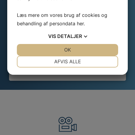
mail
*
Læs mere om vores brug af cookies og
Besked
behandling af persondata
her
.
*
VIS
DETALJER
JA
NEJ
OK
JA
NEJ
NØDVENDIGE
PRÆFERENCER
AFVIS ALLE
JA
NEJ
JA
NEJ
MARKETING
STATISTIK