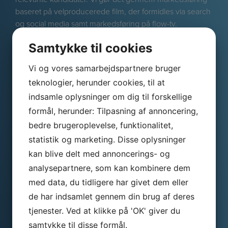
baseret på velproducerede film, der formidles via search
og social media samt markedsføring på flow-tv.
Samtykke til cookies
Vi og vores samarbejdspartnere bruger
teknologier, herunder cookies, til at
Skriv til os og vi er straks
indsamle oplysninger om dig til forskellige
tilbage
formål, herunder: Tilpasning af annoncering,
bedre brugeroplevelse, funktionalitet,
Navn
statistik og marketing. Disse oplysninger
*
kan blive delt med annoncerings- og
Virksomhed
analysepartnere, som kan kombinere dem
med data, du tidligere har givet dem eller
Telefon
de har indsamlet gennem din brug af deres
*
tjenester. Ved at klikke på 'OK' giver du
samtykke til disse formål.
E-