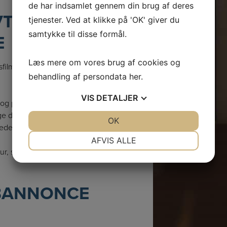
de har indsamlet gennem din brug af deres
VT OG
tjenester. Ved at klikke på 'OK' giver du
samtykke til disse formål.
E
Læs mere om vores brug af cookies og
gsfilm kræver dagevis af
behandling af persondata
her
.
VIS
DETALJER
on og producerer en færdig
vælge de medarbejdere og de
JA
NEJ
OK
JA
NEJ
heden.
NØDVENDIGE
PRÆFERENCER
AFVIS ALLE
, så jeres historie bliver
JA
NEJ
JA
NEJ
MARKETING
STATISTIK
BANNONCE