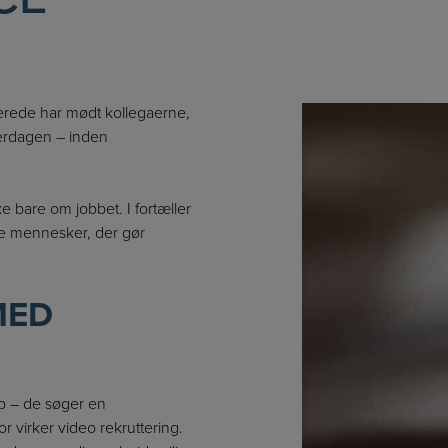
llerede har mødt kollegaerne,
verdagen – inden
 bare om jobbet. I fortæller
de mennesker, der gør
MED
ob – de søger en
r virker video rekruttering.