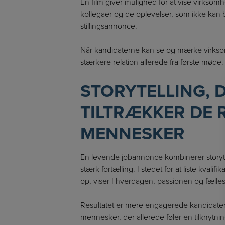
En film giver mulighed for at vise virksom
kollegaer og de oplevelser, som ikke kan be
stillingsannonce.
Når kandidaterne kan se og mærke virks
stærkere relation allerede fra første møde.
STORYTELLING, 
TILTRÆKKER DE 
MENNESKER
En levende jobannonce kombinerer storytel
stærk fortælling. I stedet for at liste kvali
op, viser I hverdagen, passionen og fælle
Resultatet er mere engagerede kandidater
mennesker, der allerede føler en tilknytni