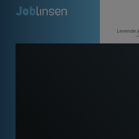
Hop
til
indholdet
Levende 