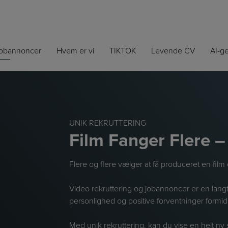
jobannoncer
Hvem er vi
TIKTOK
Levende CV
AI-g
UNIK REKRUTTERING
Film Fanger Flere –
Flere og flere vælger at få produceret en fil
Video rekruttering og jobannoncer er en langt m
personlighed og positive forventninger formi
Med unik rekruttering, kan du vise en helt n