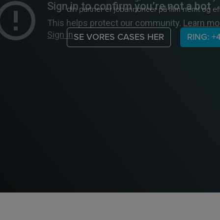
din partner er jobannoncer på film nemt og eff
SE VORES CASES HER
RING: +