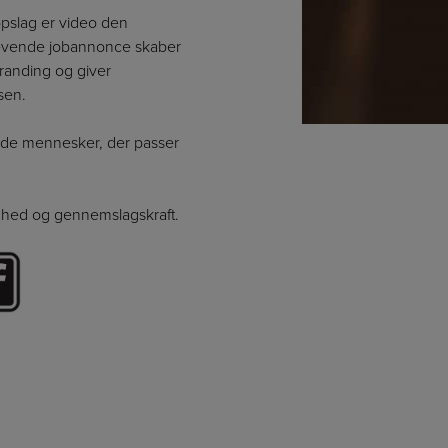
sopslag er video den
En levende jobannonce skaber
randing og giver
sen.
æk de mennesker, der passer
ghed og gennemslagskraft.