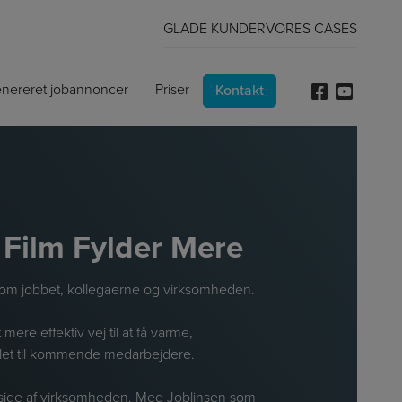
GLADE KUNDER
VORES CASES
enereret jobannoncer
Priser
Kontakt
 Film Fylder Mere
m om jobbet, kollegaerne og virksomheden.
ere effektiv vej til at få varme,
dlet til kommende medarbejdere.
y side af virksomheden. Med Joblinsen som