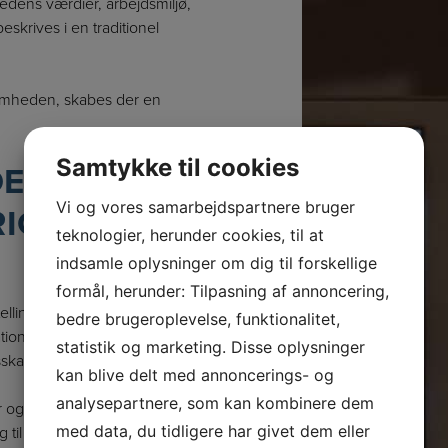
hedens værdier, arbejdsmiljø,
skrives i en traditionel
omheden, skabes der en
Samtykke til cookies
DER
RIGTIGE
Vi og vores samarbejdspartnere bruger
teknologier, herunder cookies, til at
indsamle oplysninger om dig til forskellige
formål, herunder: Tilpasning af annoncering,
ling og rekruttering i én
bedre brugeroplevelse, funktionalitet,
fikationer og arbejdsopgaver
statistik og marketing. Disse oplysninger
sskabet bag jobbet.
kan blive delt med annoncerings- og
analysepartnere, som kan kombinere dem
 og ansøgninger fra
ng til virksomheden.
med data, du tidligere har givet dem eller